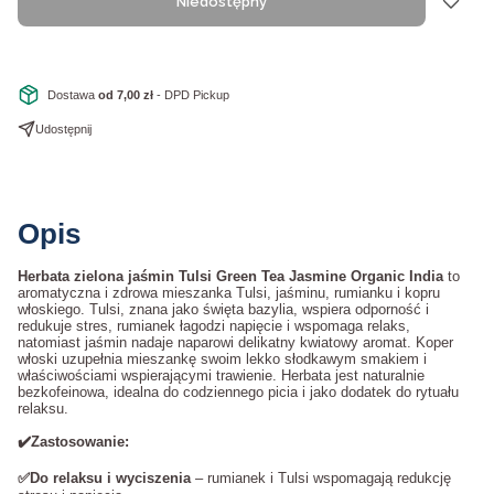
Niedostępny
Dostawa
od 7,00 zł
- DPD Pickup
Udostępnij
Opis
Herbata zielona jaśmin Tulsi Green Tea Jasmine Organic India
to
aromatyczna i zdrowa mieszanka Tulsi, jaśminu, rumianku i kopru
włoskiego. Tulsi, znana jako święta bazylia, wspiera odporność i
redukuje stres, rumianek łagodzi napięcie i wspomaga relaks,
natomiast jaśmin nadaje naparowi delikatny kwiatowy aromat. Koper
włoski uzupełnia mieszankę swoim lekko słodkawym smakiem i
właściwościami wspierającymi trawienie. Herbata jest naturalnie
bezkofeinowa, idealna do codziennego picia i jako dodatek do rytuału
relaksu.
✔️Zastosowanie:
✅Do relaksu i wyciszenia
– rumianek i Tulsi wspomagają redukcję