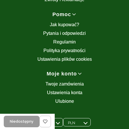
Pomoc
Jak kupować?
Pytania i odpowiedzi
Regulamin
Polityka prywatności
Ustawienia plików cookies
Moje konto
Twoje zamówienia
Ustawienia konta
Ulubione
Niedostępny
PLN
Wybrana waluta:
Wybrany język:
polski