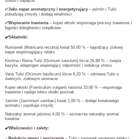
stresu i napięcia
✅Jako napar aromatyczny i energetyzujący
– jaśmin i Tulsi
pobudzają zmysły i dodają witalności
✅Wspieranie trawienia
– koper włoski wspomaga procesy trawienne i
łagodzi dolegliwości żołądkowe
✔️Składniki:
Rumianek (Matricaria recutita) kwiat 50,00 % – łagodzący ziołowy
napar wspomagający relaks
Krishna i Rama Tulsi (Ocimum sanctum) liście 26,80 % – święta
bazylia, adaptogen wspierający odporność i redukcję stresu
Vana Tulsi (Ocimum basilicum) liście 8,20 % – odmiana Tulsi o
świeżym, ziołowym aromacie
Koper włoski (Foeniculum vulgare) nasiona 10,00 % – wspomaga
trawienie i nadaje lekko słodki posmak
Jaśmin (Jasminum sambac) kwiat 1,00 % – dodaje kwiatowego
aromatu i uspokaja zmysły
Naturalny aromat jaśminu 4,00 % – wzmacnia naturalny aromat
kwiatów
✔️Właściwości i zalety:
✅
Redukcja stresu i wyciszenie
– Tulsi i rumianek wspierają relaks i