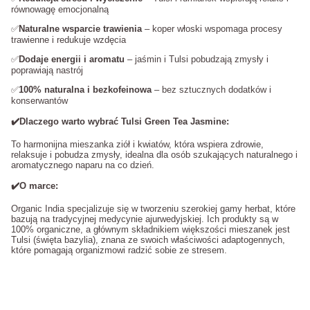
równowagę emocjonalną
✅
Naturalne wsparcie trawienia
– koper włoski wspomaga procesy
trawienne i redukuje wzdęcia
✅
Dodaje energii i aromatu
– jaśmin i Tulsi pobudzają zmysły i
poprawiają nastrój
✅
100% naturalna i bezkofeinowa
– bez sztucznych dodatków i
konserwantów
✔️Dlaczego warto wybrać Tulsi Green Tea Jasmine:
To harmonijna mieszanka ziół i kwiatów, która wspiera zdrowie,
relaksuje i pobudza zmysły, idealna dla osób szukających naturalnego i
aromatycznego naparu na co dzień.
✔️O marce:
Organic India specjalizuje się w tworzeniu szerokiej gamy herbat, które
bazują na tradycyjnej medycynie ajurwedyjskiej. Ich produkty są w
100% organiczne, a głównym składnikiem większości mieszanek jest
Tulsi (święta bazylia), znana ze swoich właściwości adaptogennych,
które pomagają organizmowi radzić sobie ze stresem.