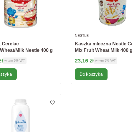
ENT
PRODUCENT
NESTLE
 Cerelac
Kaszka mleczna Nestle C
Wheat/Milk Nestle 400 g
Mix Fruit Wheat Milk 400 
brutto
Cena brutto
zł
23,16 zł
w tym %s VAT
w tym %s VAT
w tym
5%
VAT
w tym
5%
VAT
oszyka
Do koszyka