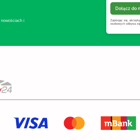
Dołącz do 
 nowościach i
Zapisując się, akcept
osobowych odbywa się 