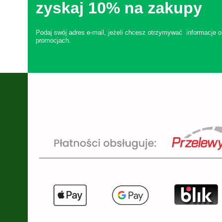
zyskaj 10% na zakupy
Podaj swój adres e-mail, jeżeli chcesz otrzymywać informacje o
promocjach.