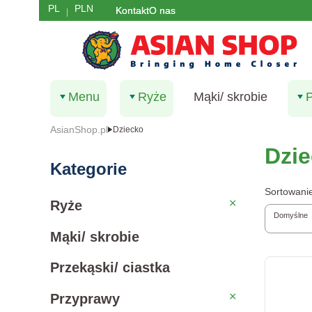
PL
PLN
Kontakt
O nas
Menu
Ryże
Mąki/ skrobie
AsianShop.pl
Dziecko
Dzi
Kategorie
Lista 
Sortowani
Ryże
Ryże
Domyślne
Mąki/ skrobie
Przekąski/ ciastka
Przyprawy
Przyprawy