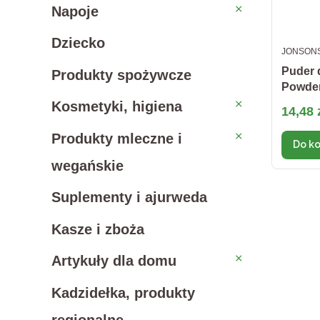
Napoje
Napoje
Dziecko
PRODUC
JONSON
Puder 
Produkty spożywcze
Powder
Kosmetyki, higiena
Kosmetyki, higiena
Cena 
14,48 
Produkty mleczne i wegań
Produkty mleczne i
Do k
wegańskie
Suplementy i ajurweda
Kasze i zboża
Artykuły dla domu
Artykuły dla domu
Kadzidełka, produkty
regionalne