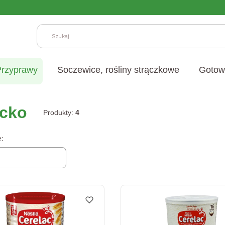
W
Przyprawy
Soczewice, rośliny strączkowe
Gotow
ecko
Produkty:
4
produktów
e: