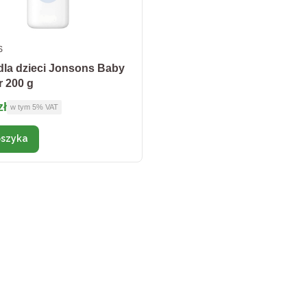
ENT
S
dla dzieci Jonsons Baby
 200 g
brutto
zł
w tym %s VAT
w tym
5%
VAT
skie
oszyka