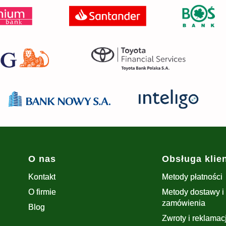
Linki w stopce
O nas
Obsługa klie
Kontakt
Metody płatności
O firmie
Metody dostawy i 
zamówienia
Blog
Zwroty i reklamac