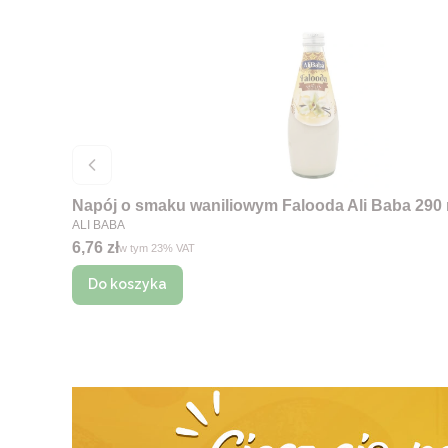
Napój o smaku waniliowym Falooda Ali Baba 290 
PRODUCENT
ALI BABA
Cena brutto
6,76 zł
w tym %s VAT
w tym
23%
VAT
Do koszyka