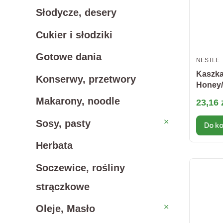
Słodycze, desery
Cukier i słodziki
Gotowe dania
PRODUC
NESTLE
Kaszka
Konserwy, przetwory
Honey/
Makarony, noodle
Cena 
23,16 
Sosy, pasty
Sosy, pasty
Do k
Herbata
Soczewice, rośliny
strączkowe
Oleje, Masło
Oleje, Masło