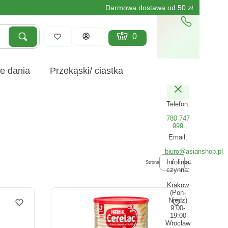
Darmowa dostawa od 50 zł
Produkty w koszyku: 0. Zobacz szcz
Koszyk
Zaloguj się
Szukaj
yczyść
e dania
Przekąski/ ciastka
Telefon:
780 747
999
Email:
biuro@asianshop.pl
Infolinia
Strona
z 1
czynna:
Krakow
(Pon-
Niedz)
9:00-
19:00
Wrocław