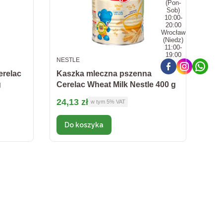
(Pon-
Sob)
10:00-
20:00
Wrocław
(Niedz)
11:00-
19:00
PRODUCENT
NESTLE
erelac
Kaszka mleczna pszenna
g
Cerelac Wheat Milk Nestle 400 g
Cena brutto
24,13 zł
w tym %s VAT
w tym
5%
VAT
Do koszyka