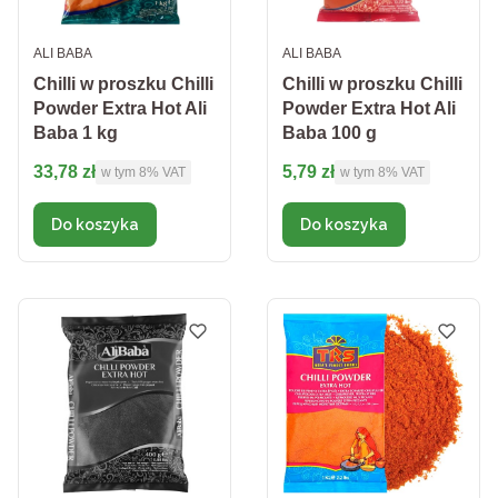
PRODUCENT
PRODUCENT
ALI BABA
ALI BABA
Chilli w proszku Chilli
Chilli w proszku Chilli
Powder Extra Hot Ali
Powder Extra Hot Ali
Baba 1 kg
Baba 100 g
Cena brutto
Cena brutto
33,78 zł
5,79 zł
w tym %s VAT
w tym %s VAT
w tym
8%
VAT
w tym
8%
VAT
Do koszyka
Do koszyka