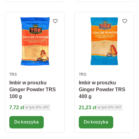
PRODUCENT
PRODUCENT
TRS
TRS
Imbir w proszku
Imbir w proszku
Ginger Powder TRS
Ginger Powder TRS
100 g
400 g
Cena brutto
Cena brutto
7,72 zł
21,23 zł
w tym %s VAT
w tym %s VAT
w tym
8%
VAT
w tym
8%
VAT
Do koszyka
Do koszyka