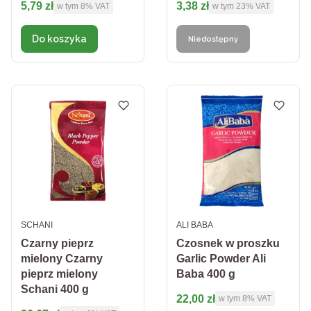
Cena brutto
Cena brutto
5,79 zł
3,38 zł
w tym %s VAT
w tym %s VAT
w tym
8%
VAT
w tym
23%
VAT
Do koszyka
Niedostępny
PRODUCENT
PRODUCENT
SCHANI
ALI BABA
Czarny pieprz
Czosnek w proszku
mielony Czarny
Garlic Powder Ali
pieprz mielony
Baba 400 g
Schani 400 g
Cena brutto
22,00 zł
w tym %s VAT
w tym
8%
VAT