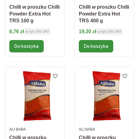
Chilli w proszku Chilli
Chilli w proszku Chilli
Powder Extra Hot
Powder Extra Hot
TRS 100 g
TRS 400 g
Cena brutto
Cena brutto
6,76 zł
19,30 zł
w tym %s VAT
w tym %s VAT
w tym
8%
VAT
w tym
8%
VAT
Do koszyka
Do koszyka
PRODUCENT
PRODUCENT
ALI BABA
ALI BABA
Chilli w proszku
Chilli w proszku