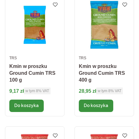
PRODUCENT
PRODUCENT
TRS
TRS
Kmin w proszku
Kmin w proszku
Ground Cumin TRS
Ground Cumin TRS
100 g
400 g
Cena brutto
Cena brutto
9,17 zł
28,95 zł
w tym %s VAT
w tym %s VAT
w tym
8%
VAT
w tym
8%
VAT
Do koszyka
Do koszyka