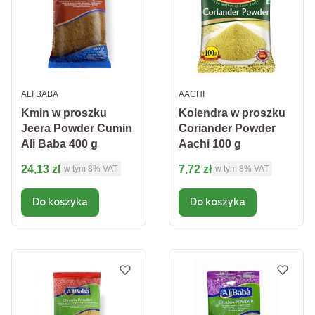
PRODUCENT
PRODUCENT
ALI BABA
AACHI
Kmin w proszku
Kolendra w proszku
Jeera Powder Cumin
Coriander Powder
Ali Baba 400 g
Aachi 100 g
Cena brutto
Cena brutto
24,13 zł
7,72 zł
w tym %s VAT
w tym %s VAT
w tym
8%
VAT
w tym
8%
VAT
Do koszyka
Do koszyka