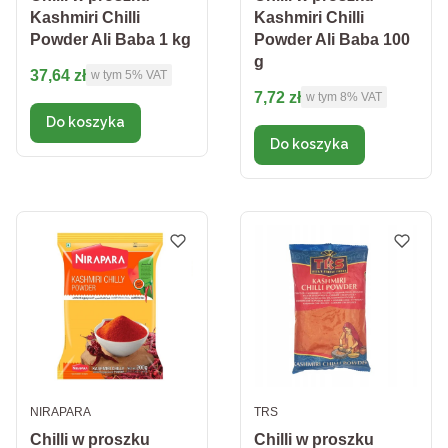
Kashmiri Chilli
Kashmiri Chilli
Powder Ali Baba 1 kg
Powder Ali Baba 100
g
Cena brutto
37,64 zł
w tym %s VAT
w tym
5%
VAT
Cena brutto
7,72 zł
w tym %s VAT
w tym
8%
VAT
Do koszyka
Do koszyka
PRODUCENT
PRODUCENT
NIRAPARA
TRS
Chilli w proszku
Chilli w proszku