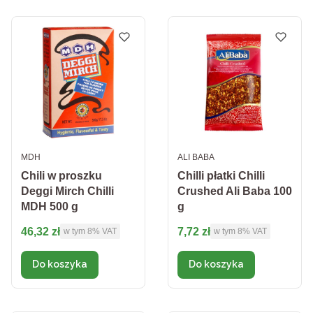
PRODUCENT
PRODUCENT
MDH
ALI BABA
Chili w proszku
Chilli płatki Chilli
Deggi Mirch Chilli
Crushed Ali Baba 100
MDH 500 g
g
Cena brutto
Cena brutto
46,32 zł
7,72 zł
w tym %s VAT
w tym %s VAT
w tym
8%
VAT
w tym
8%
VAT
Do koszyka
Do koszyka