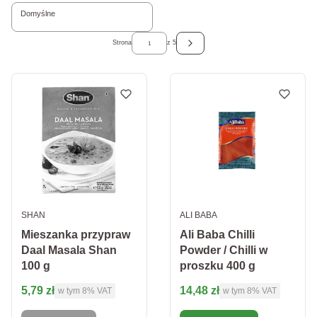
Domyślne
Strona
z 5
Następne produkty
PRODUCENT
PRODUCENT
SHAN
ALI BABA
Mieszanka przypraw
Ali Baba Chilli
Daal Masala Shan
Powder / Chilli w
100 g
proszku 400 g
Cena brutto
Cena brutto
5,79 zł
14,48 zł
w tym %s VAT
w tym %s VAT
w tym
8%
VAT
w tym
8%
VAT