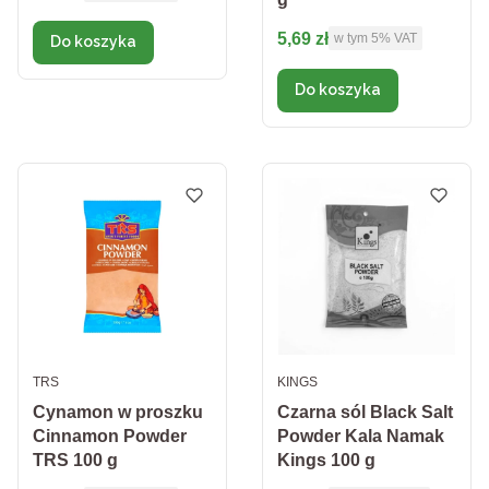
Cena brutto
5,69 zł
w tym %s VAT
w tym
5%
VAT
Do koszyka
Do koszyka
PRODUCENT
PRODUCENT
TRS
KINGS
Cynamon w proszku
Czarna sól Black Salt
Cinnamon Powder
Powder Kala Namak
TRS 100 g
Kings 100 g