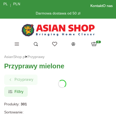
PL
PLN
Kontakt
O nas
Darmowa dostawa od 50 zł
Menu
Ulubione
Otwórz wyszukiwarkę
Szukaj
Produkty w kosz
Koszyk
Zaloguj się
AsianShop.pl
Przyprawy
Przyprawy mielone
Przyprawy
Filtry
Produkty:
301
Lista produktów
Sortowanie: