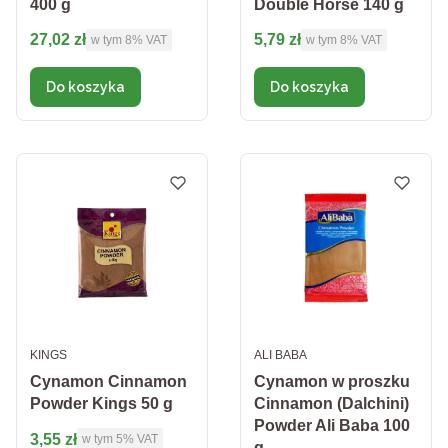
400 g
Double Horse 140 g
Cena brutto
Cena brutto
27,02 zł
5,79 zł
w tym %s VAT
w tym %s VAT
w tym
8%
VAT
w tym
8%
VAT
Do koszyka
Do koszyka
PRODUCENT
PRODUCENT
KINGS
ALI BABA
Cynamon Cinnamon
Cynamon w proszku
Powder Kings 50 g
Cinnamon (Dalchini)
Powder Ali Baba 100
Cena brutto
3,55 zł
w tym %s VAT
w tym
5%
VAT
g