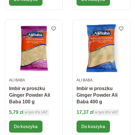
PRODUCENT
PRODUCENT
ALI BABA
ALI BABA
Imbir w proszku
Imbir w proszku
Ginger Powder Ali
Ginger Powder Ali
Baba 100 g
Baba 400 g
Cena brutto
Cena brutto
5,79 zł
17,37 zł
w tym %s VAT
w tym %s VAT
w tym
8%
VAT
w tym
8%
VAT
Do koszyka
Do koszyka