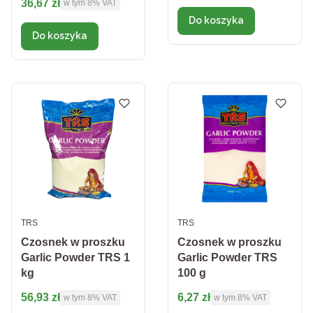
Cena brutto
36,67 zł
w tym %s VAT
w tym
8%
VAT
Do koszyka
Do koszyka
PRODUCENT
PRODUCENT
TRS
TRS
Czosnek w proszku
Czosnek w proszku
Garlic Powder TRS 1
Garlic Powder TRS
kg
100 g
Cena brutto
Cena brutto
56,93 zł
6,27 zł
w tym %s VAT
w tym %s VAT
w tym
8%
VAT
w tym
8%
VAT