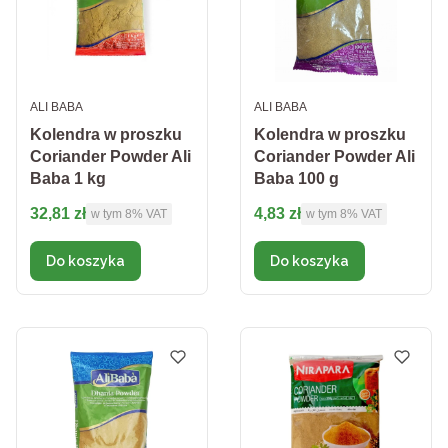
PRODUCENT
PRODUCENT
ALI BABA
ALI BABA
Kolendra w proszku
Kolendra w proszku
Coriander Powder Ali
Coriander Powder Ali
Baba 1 kg
Baba 100 g
Cena brutto
Cena brutto
32,81 zł
4,83 zł
w tym %s VAT
w tym %s VAT
w tym
8%
VAT
w tym
8%
VAT
Do koszyka
Do koszyka