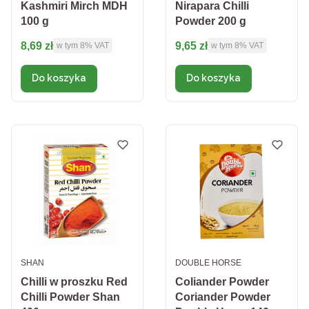
Kashmiri Mirch MDH
Nirapara Chilli
100 g
Powder 200 g
Cena brutto
Cena brutto
8,69 zł
9,65 zł
w tym %s VAT
w tym %s VAT
w tym
8%
VAT
w tym
8%
VAT
Do koszyka
Do koszyka
PRODUCENT
PRODUCENT
SHAN
DOUBLE HORSE
Chilli w proszku Red
Coliander Powder
Chilli Powder Shan
Coriander Powder