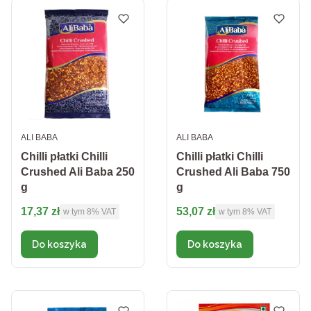
PRODUCENT
PRODUCENT
ALI BABA
ALI BABA
Chilli płatki Chilli
Chilli płatki Chilli
Crushed Ali Baba 250
Crushed Ali Baba 750
g
g
Cena brutto
Cena brutto
17,37 zł
53,07 zł
w tym %s VAT
w tym %s VAT
w tym
8%
VAT
w tym
8%
VAT
Do koszyka
Do koszyka