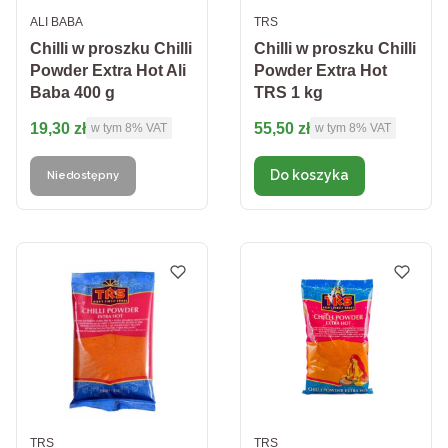
PRODUCENT
PRODUCENT
ALI BABA
TRS
Chilli w proszku Chilli
Chilli w proszku Chilli
Powder Extra Hot Ali
Powder Extra Hot
Baba 400 g
TRS 1 kg
Cena brutto
Cena brutto
19,30 zł
55,50 zł
w tym %s VAT
w tym %s VAT
w tym
8%
VAT
w tym
8%
VAT
Do koszyka
Niedostępny
PRODUCENT
PRODUCENT
TRS
TRS