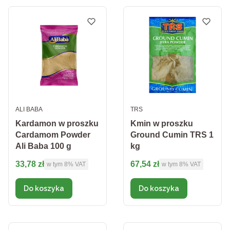
PRODUCENT
PRODUCENT
ALI BABA
TRS
Kardamon w proszku
Kmin w proszku
Cardamom Powder
Ground Cumin TRS 1
Ali Baba 100 g
kg
Cena brutto
Cena brutto
33,78 zł
67,54 zł
w tym %s VAT
w tym %s VAT
w tym
8%
VAT
w tym
8%
VAT
Do koszyka
Do koszyka