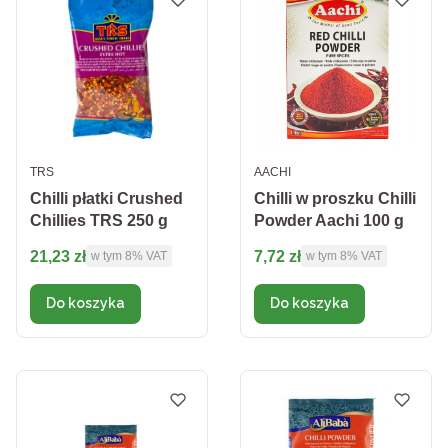
PRODUCENT
PRODUCENT
TRS
AACHI
Chilli płatki Crushed
Chilli w proszku Chilli
Chillies TRS 250 g
Powder Aachi 100 g
Cena brutto
Cena brutto
21,23 zł
7,72 zł
w tym %s VAT
w tym %s VAT
w tym
8%
VAT
w tym
8%
VAT
Do koszyka
Do koszyka