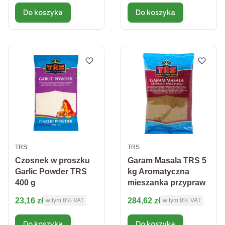
Do koszyka
Do koszyka
PRODUCENT
PRODUCENT
TRS
TRS
Czosnek w proszku
Garam Masala TRS 5
Garlic Powder TRS
kg Aromatyczna
400 g
mieszanka przypraw
Cena brutto
Cena brutto
23,16 zł
284,62 zł
w tym %s VAT
w tym %s VAT
w tym
8%
VAT
w tym
8%
VAT
Do koszyka
Do koszyka