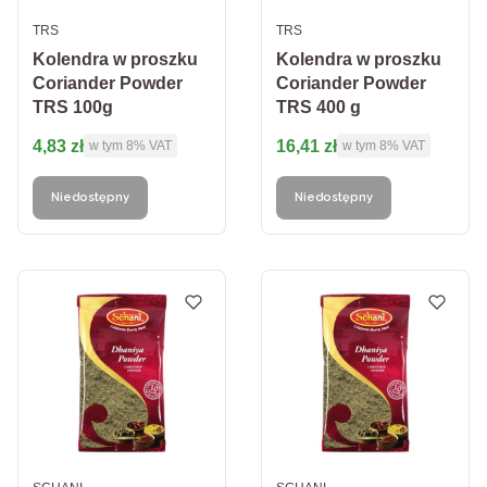
PRODUCENT
PRODUCENT
TRS
TRS
Kolendra w proszku
Kolendra w proszku
Coriander Powder
Coriander Powder
TRS 100g
TRS 400 g
Cena brutto
Cena brutto
4,83 zł
16,41 zł
w tym %s VAT
w tym %s VAT
w tym
8%
VAT
w tym
8%
VAT
Niedostępny
Niedostępny