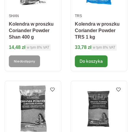
PRODUCENT
PRODUCENT
SHAN
TRS
Kolendra w proszku
Kolendra w proszku
Coriander Powder
Coriander Powder
Shan 400 g
TRS 1 kg
Cena brutto
Cena brutto
14,48 zł
33,78 zł
w tym %s VAT
w tym %s VAT
w tym
8%
VAT
w tym
8%
VAT
Do koszyka
Niedostępny