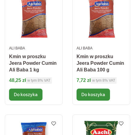
PRODUCENT
PRODUCENT
ALI BABA
ALI BABA
Kmin w proszku
Kmin w proszku
Jeera Powder Cumin
Jeera Powder Cumin
Ali Baba 1 kg
Ali Baba 100 g
Cena brutto
Cena brutto
48,25 zł
7,72 zł
w tym %s VAT
w tym %s VAT
w tym
8%
VAT
w tym
8%
VAT
Do koszyka
Do koszyka