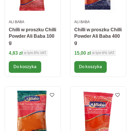
PRODUCENT
PRODUCENT
ALI BABA
ALI BABA
Chilli w proszku Chilli
Chilli w proszku Chilli
Powder Ali Baba 100
Powder Ali Baba 400
g
g
Cena brutto
Cena brutto
4,83 zł
15,00 zł
w tym %s VAT
w tym %s VAT
w tym
8%
VAT
w tym
8%
VAT
Do koszyka
Do koszyka