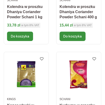
PRODUCENT
PRODUCENT
SCHANI
SCHANI
Kolendra w proszku
Kolendra w proszku
Dhaniya Coriander
Dhaniya Coriander
Powder Schani 1 kg
Powder Schani 400 g
Cena brutto
Cena brutto
33,78 zł
15,44 zł
w tym %s VAT
w tym %s VAT
w tym
8%
VAT
w tym
8%
VAT
Do koszyka
Do koszyka
PRODUCENT
PRODUCENT
KINGS
SCHANI