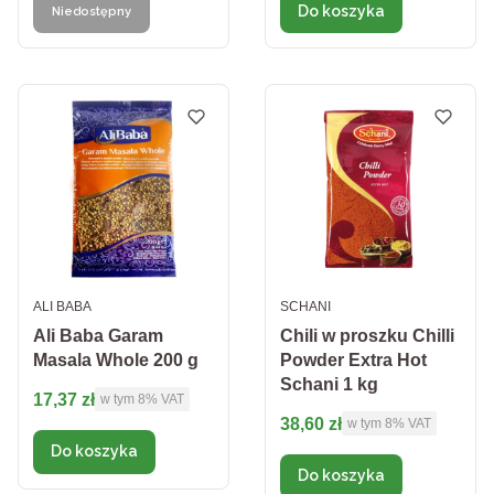
Do koszyka
Niedostępny
PRODUCENT
PRODUCENT
ALI BABA
SCHANI
Ali Baba Garam
Chili w proszku Chilli
Masala Whole 200 g
Powder Extra Hot
Schani 1 kg
Cena brutto
17,37 zł
w tym %s VAT
w tym
8%
VAT
Cena brutto
38,60 zł
w tym %s VAT
w tym
8%
VAT
Do koszyka
Do koszyka