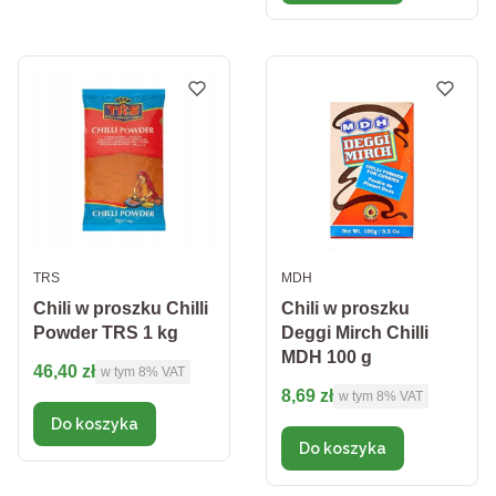
PRODUCENT
PRODUCENT
TRS
MDH
Chili w proszku Chilli
Chili w proszku
Powder TRS 1 kg
Deggi Mirch Chilli
MDH 100 g
Cena brutto
46,40 zł
w tym %s VAT
w tym
8%
VAT
Cena brutto
8,69 zł
w tym %s VAT
w tym
8%
VAT
Do koszyka
Do koszyka