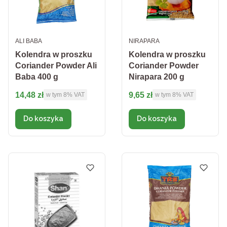
PRODUCENT
PRODUCENT
ALI BABA
NIRAPARA
Kolendra w proszku
Kolendra w proszku
Coriander Powder Ali
Coriander Powder
Baba 400 g
Nirapara 200 g
Cena brutto
Cena brutto
14,48 zł
9,65 zł
w tym %s VAT
w tym %s VAT
w tym
8%
VAT
w tym
8%
VAT
Do koszyka
Do koszyka