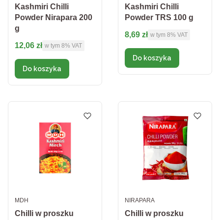
Kashmiri Chilli
Kashmiri Chilli
Powder Nirapara 200
Powder TRS 100 g
g
Cena brutto
8,69 zł
w tym %s VAT
w tym
8%
VAT
Cena brutto
12,06 zł
w tym %s VAT
w tym
8%
VAT
Do koszyka
Do koszyka
PRODUCENT
PRODUCENT
MDH
NIRAPARA
Chilli w proszku
Chilli w proszku