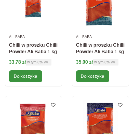
PRODUCENT
PRODUCENT
ALI BABA
ALI BABA
Chilli w proszku Chilli
Chilli w proszku Chilli
Powder Ali Baba 1 kg
Powder Ali Baba 1 kg
Cena brutto
Cena brutto
33,78 zł
35,00 zł
w tym %s VAT
w tym %s VAT
w tym
8%
VAT
w tym
8%
VAT
Do koszyka
Do koszyka