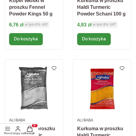
Koper włoski w
Kurkuma w proszku
proszku Fennel
Haldi Turmeric
Powder Kings 50 g
Powder Schani 100 g
Cena brutto
Cena brutto
6,76 zł
4,83 zł
w tym %s VAT
w tym %s VAT
w tym
8%
VAT
w tym
8%
VAT
Do koszyka
Do koszyka
PRODUCENT
PRODUCENT
ALI BABA
ALI BABA
Produkty w koszyku: 0. Zobacz szczegóły
Kurkuma w proszku
Kurkuma w proszku
Menu
Zaloguj się
Koszyk
Haldi Turmeric
Haldi Turmeric