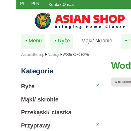
PL
PLN
Kontakt
O nas
Menu
Ryże
Mąki/ skrobie
AsianShop.pl
Napoje
Woda kokosowa
Wod
Kategorie
Lista 
W tej katego
Ryże
Ryże
Mąki/ skrobie
Przekąski/ ciastka
Przyprawy
Przyprawy