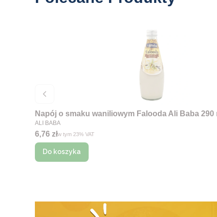
Napój o smaku waniliowym Falooda Ali Baba 290 
PRODUCENT
ALI BABA
Cena brutto
6,76 zł
w tym %s VAT
w tym
23%
VAT
Do koszyka