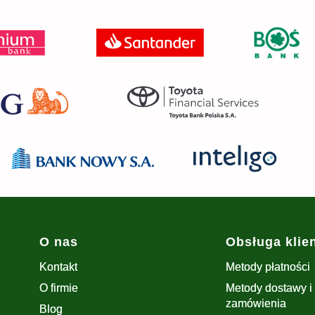
Linki w stopce
O nas
Obsługa klie
Kontakt
Metody płatności
O firmie
Metody dostawy i 
zamówienia
Blog