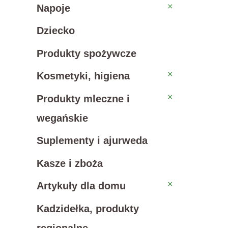
Napoje
Napoje
Dziecko
Produkty spożywcze
Kosmetyki, higiena
Kosmetyki, higiena
Produkty mleczne i wegań
Produkty mleczne i
wegańskie
Suplementy i ajurweda
Kasze i zboża
Artykuły dla domu
Artykuły dla domu
Kadzidełka, produkty
regionalne