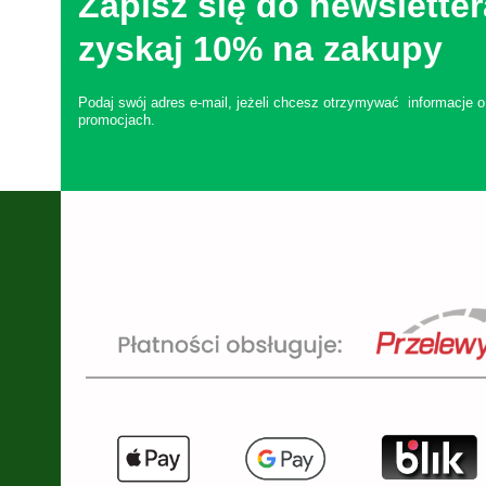
Zapisz się do newsletter
zyskaj 10% na zakupy
Podaj swój adres e-mail, jeżeli chcesz otrzymywać informacje o
promocjach.