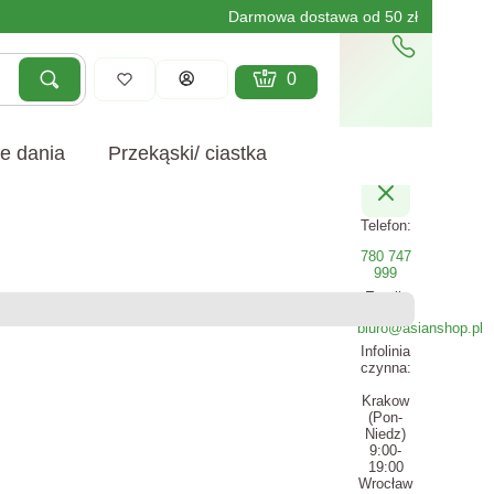
Darmowa dostawa od 50 zł
Produkty w koszyku: 0. Zobacz szcz
Koszyk
Zaloguj się
Szukaj
yczyść
e dania
Przekąski/ ciastka
Telefon:
780 747
999
Email:
biuro@asianshop.pl
Infolinia
czynna:
Krakow
(Pon-
Niedz)
9:00-
19:00
Wrocław