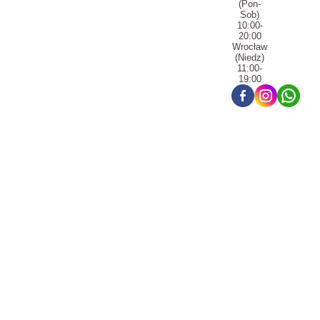
(Pon-
Sob)
10:00-
20:00
Wrocław
(Niedz)
11:00-
19:00