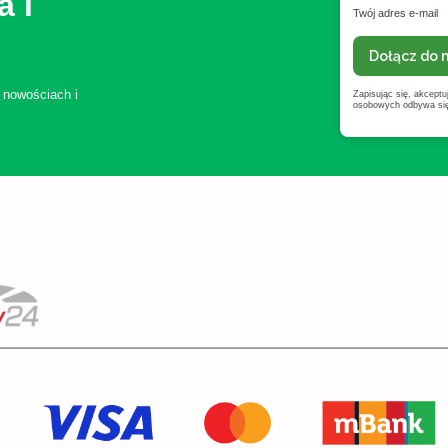
a i
Twój adres e-mail
Dołącz do 
 nowościach i
Zapisując się, akcept
osobowych odbywa się 