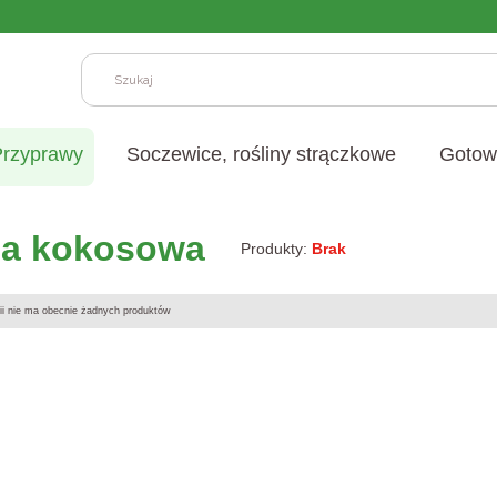
W
Przyprawy
Soczewice, rośliny strączkowe
Gotow
a kokosowa
Produkty:
Brak
produktów
rii nie ma obecnie żadnych produktów