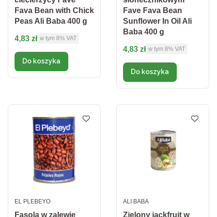
Fava Bean with Chick
Fave Fava Bean
Peas Ali Baba 400 g
Sunflower In Oil Ali
Baba 400 g
Cena brutto
4,83 zł
w tym %s VAT
w tym
8%
VAT
Cena brutto
4,83 zł
w tym %s VAT
w tym
8%
VAT
Do koszyka
Do koszyka
PRODUCENT
PRODUCENT
EL PLEBEYO
ALI BABA
Fasola w zalewie
Zielony jackfruit w