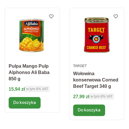
PRODUCENT
Pulpa Mango Pulp
TARGET
Alphonso Ali Baba
Wołowina
850 g
konserwowa Corned
Beef Target 340 g
Cena brutto
15,94 zł
w tym %s VAT
w tym
8%
VAT
Cena brutto
27,99 zł
w tym %s VAT
w tym
8%
VAT
Do koszyka
Do koszyka