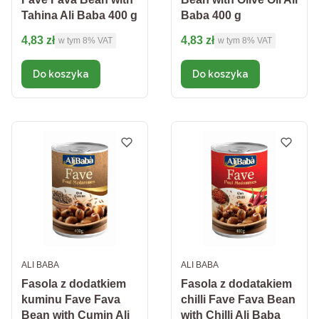
Tahina Ali Baba 400 g
Baba 400 g
Cena brutto
Cena brutto
4,83 zł
4,83 zł
w tym %s VAT
w tym %s VAT
w tym
8%
VAT
w tym
8%
VAT
Do koszyka
Do koszyka
PRODUCENT
PRODUCENT
ALI BABA
ALI BABA
Fasola z dodatkiem
Fasola z dodatakiem
kuminu Fave Fava
chilli Fave Fava Bean
Bean with Cumin Ali
with Chilli Ali Baba