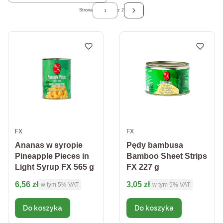
Strona
z 2
Następne produkty
PRODUCENT
PRODUCENT
FX
FX
Ananas w syropie
Pędy bambusa
Pineapple Pieces in
Bamboo Sheet Strips
Light Syrup FX 565 g
FX 227 g
Cena brutto
Cena brutto
6,56 zł
3,05 zł
w tym %s VAT
w tym %s VAT
w tym
5%
VAT
w tym
5%
VAT
Do koszyka
Do koszyka