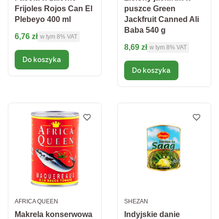
Frijoles Rojos Can El
puszce Green
Plebeyo 400 ml
Jackfruit Canned Ali
Baba 540 g
Cena brutto
6,76 zł
w tym %s VAT
w tym
8%
VAT
Cena brutto
8,69 zł
w tym %s VAT
w tym
8%
VAT
Do koszyka
Do koszyka
PRODUCENT
PRODUCENT
AFRICA QUEEN
SHEZAN
Makrela konserwowa
Indyjskie danie