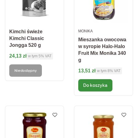
PRODUCENT
Kimchi świeże
MONIKA
Kimchi Classic
Mieszanka owocowa
Jongga 520 g
w syropie Halo-Halo
Fruit Mix Monika 340
Cena brutto
24,13 zł
w tym %s VAT
w tym
5%
VAT
g
Cena brutto
13,51 zł
w tym %s VAT
Niedostępny
w tym
8%
VAT
Do koszyka