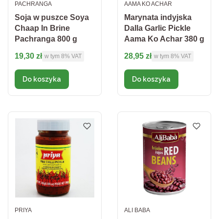
PRODUCENT
PRODUCENT
PACHRANGA
AAMA KO ACHAR
Soja w puszce Soya
Marynata indyjska
Chaap In Brine
Dalla Garlic Pickle
Pachranga 800 g
Aama Ko Achar 380 g
Cena brutto
Cena brutto
19,30 zł
28,95 zł
w tym %s VAT
w tym %s VAT
w tym
8%
VAT
w tym
8%
VAT
Do koszyka
Do koszyka
PRODUCENT
PRODUCENT
PRIYA
ALI BABA