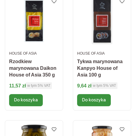
PRODUCENT
PRODUCENT
HOUSE OF ASIA
HOUSE OF ASIA
Rzodkiew
Tykwa marynowana
marynowana Daikon
Kanpyo House of
House of Asia 350 g
Asia 100 g
Cena brutto
Cena brutto
11,57 zł
9,64 zł
w tym %s VAT
w tym %s VAT
w tym
5%
VAT
w tym
5%
VAT
Do koszyka
Do koszyka