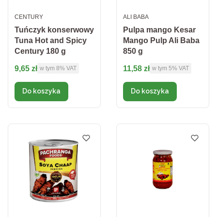
PRODUCENT
PRODUCENT
CENTURY
ALI BABA
Tuńczyk konserwowy
Pulpa mango Kesar
Tuna Hot and Spicy
Mango Pulp Ali Baba
Century 180 g
850 g
Cena brutto
Cena brutto
9,65 zł
11,58 zł
w tym %s VAT
w tym %s VAT
w tym
8%
VAT
w tym
5%
VAT
Do koszyka
Do koszyka