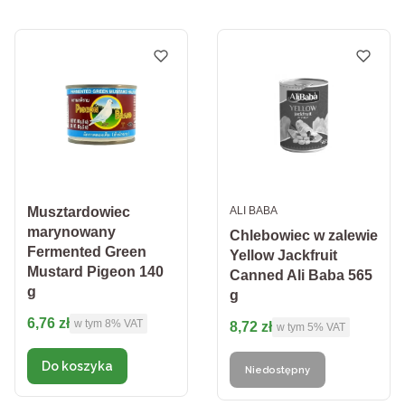
PRODUCENT
Musztardowiec
ALI BABA
marynowany
Chlebowiec w zalewie
Fermented Green
Yellow Jackfruit
Mustard Pigeon 140
Canned Ali Baba 565
g
g
Cena brutto
6,76 zł
w tym %s VAT
Cena brutto
w tym
8%
VAT
8,72 zł
w tym %s VAT
w tym
5%
VAT
Do koszyka
Niedostępny