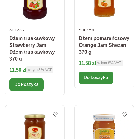
PRODUCENT
PRODUCENT
SHEZAN
SHEZAN
Dżem truskawkowy
Dżem pomarańczowy
Strawberry Jam
Orange Jam Shezan
Dżem truskawkowy
370 g
370 g
Cena brutto
11,58 zł
w tym %s VAT
w tym
8%
VAT
Cena brutto
11,58 zł
w tym %s VAT
w tym
8%
VAT
Do koszyka
Do koszyka