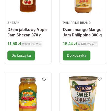
PRODUCENT
PRODUCENT
SHEZAN
PHILIPPINE BRAND
Dżem jabłkowy Apple
Dżem mango Mango
Jam Shezan 370 g
Jam Philippine 300 g
Cena brutto
Cena brutto
11,58 zł
15,44 zł
w tym %s VAT
w tym %s VAT
w tym
8%
VAT
w tym
8%
VAT
Do koszyka
Do koszyka