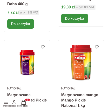
Baba 400 g
Cena brutto
19,30 zł
w tym %s VAT
w tym
8%
VAT
Cena brutto
7,72 zł
w tym %s VAT
w tym
8%
VAT
Do koszyka
Do koszyka
PRODUCENT
PRODUCENT
NATIONAL
NATIONAL
Marynowane
Marynowane mango
warzywa Mixed Pickle
Mango Pickle
Produkty w koszyku: 0. Zobacz szczegóły
National 1 kg
National 1 kg
Menu
Zaloguj się
Koszyk