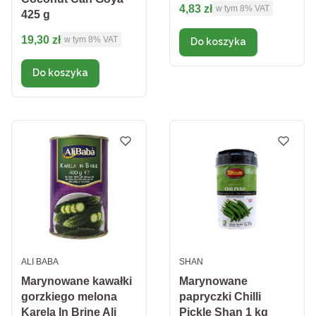
Cena brutto
4,83 zł
w tym %s VAT
w tym
8%
VAT
425 g
Cena brutto
19,30 zł
w tym %s VAT
w tym
8%
VAT
Do koszyka
Do koszyka
PRODUCENT
PRODUCENT
ALI BABA
SHAN
Marynowane kawałki
Marynowane
gorzkiego melona
papryczki Chilli
Karela In Brine Ali
Pickle Shan 1 kg