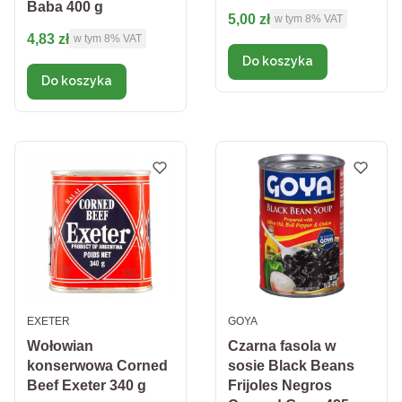
Baba 400 g
Cena brutto
5,00 zł
w tym %s VAT
w tym
8%
VAT
Cena brutto
4,83 zł
w tym %s VAT
w tym
8%
VAT
Do koszyka
Do koszyka
PRODUCENT
PRODUCENT
EXETER
GOYA
Wołowian
Czarna fasola w
konserwowa Corned
sosie Black Beans
Beef Exeter 340 g
Frijoles Negros