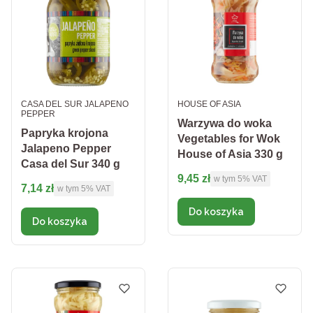
PRODUCENT
PRODUCENT
CASA DEL SUR JALAPENO
HOUSE OF ASIA
PEPPER
Warzywa do woka
Papryka krojona
Vegetables for Wok
Jalapeno Pepper
House of Asia 330 g
Casa del Sur 340 g
Cena brutto
9,45 zł
w tym %s VAT
w tym
5%
VAT
Cena brutto
7,14 zł
w tym %s VAT
w tym
5%
VAT
Do koszyka
Do koszyka