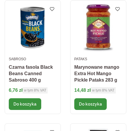
PRODUCENT
PRODUCENT
SABROSO
PATAKS
Czarna fasola Black
Marynowane mango
Beans Canned
Extra Hot Mango
Sabroso 400 g
Pickle Pataks 283 g
Cena brutto
Cena brutto
6,76 zł
14,48 zł
w tym %s VAT
w tym %s VAT
w tym
8%
VAT
w tym
8%
VAT
Do koszyka
Do koszyka