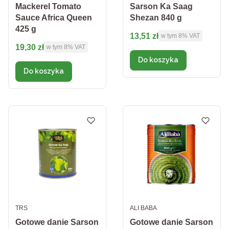
Mackerel Tomato
Sarson Ka Saag
Sauce Africa Queen
Shezan 840 g
425 g
Cena brutto
13,51 zł
w tym %s VAT
w tym
8%
VAT
Cena brutto
19,30 zł
w tym %s VAT
w tym
8%
VAT
Do koszyka
Do koszyka
PRODUCENT
PRODUCENT
TRS
ALI BABA
Gotowe danie Sarson
Gotowe danie Sarson