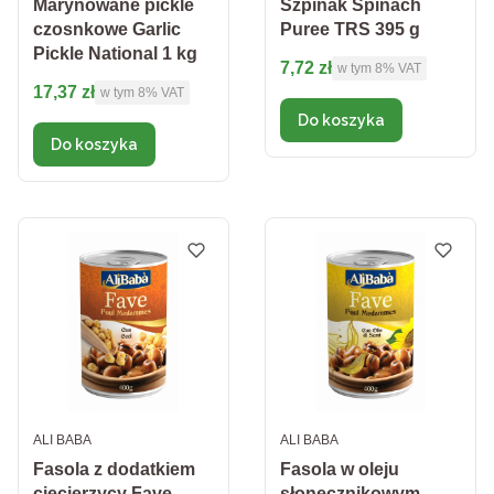
Marynowane pickle
Szpinak Spinach
czosnkowe Garlic
Puree TRS 395 g
Pickle National 1 kg
Cena brutto
7,72 zł
w tym %s VAT
w tym
8%
VAT
Cena brutto
17,37 zł
w tym %s VAT
w tym
8%
VAT
Do koszyka
Do koszyka
PRODUCENT
PRODUCENT
ALI BABA
ALI BABA
Fasola z dodatkiem
Fasola w oleju
ciecierzycy Fave
słonecznikowym