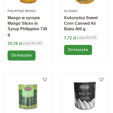
PRODUCENT
PRODUCENT
PHILIPPINE BRAND
ALI BABA
Mango w syropie
Kukurydza Sweet
Mango Slices in
Corn Canned Ali
Syrup Philippine 738
Baba 400 g
g
Cena brutto
7,72 zł
w tym %s VAT
w tym
8%
VAT
Cena brutto
33,78 zł
w tym %s VAT
w tym
8%
VAT
Do koszyka
Do koszyka