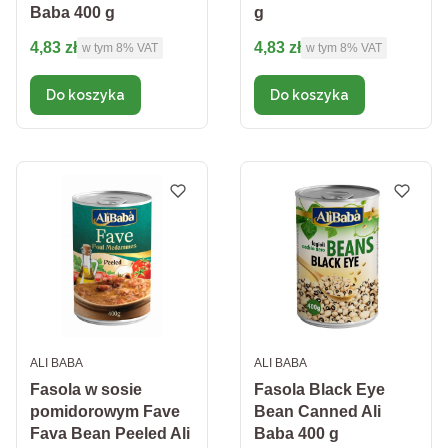
Baba 400 g
g
Cena brutto
Cena brutto
4,83 zł
4,83 zł
w tym %s VAT
w tym %s VAT
w tym
8%
VAT
w tym
8%
VAT
Do koszyka
Do koszyka
PRODUCENT
PRODUCENT
ALI BABA
ALI BABA
Fasola w sosie
Fasola Black Eye
pomidorowym Fave
Bean Canned Ali
Fava Bean Peeled Ali
Baba 400 g