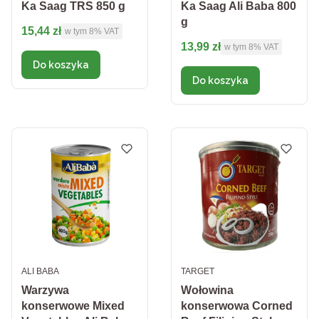
Ka Saag TRS 850 g
Ka Saag Ali Baba 800
g
Cena brutto
15,44 zł
w tym %s VAT
w tym
8%
VAT
Cena brutto
13,99 zł
w tym %s VAT
w tym
8%
VAT
Do koszyka
Do koszyka
PRODUCENT
PRODUCENT
ALI BABA
TARGET
Warzywa
Wołowina
konserwowe Mixed
konserwowa Corned