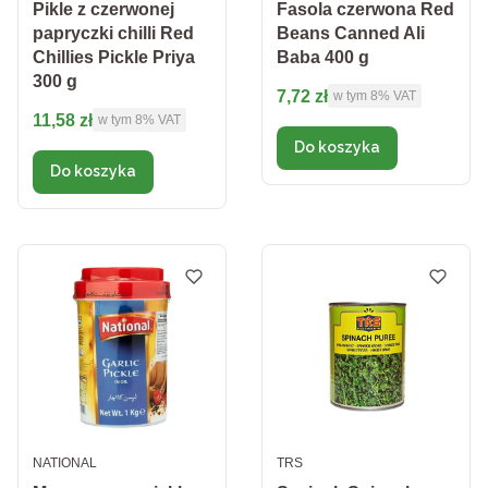
Pikle z czerwonej
Fasola czerwona Red
papryczki chilli Red
Beans Canned Ali
Chillies Pickle Priya
Baba 400 g
300 g
Cena brutto
7,72 zł
w tym %s VAT
w tym
8%
VAT
Cena brutto
11,58 zł
w tym %s VAT
w tym
8%
VAT
Do koszyka
Do koszyka
PRODUCENT
PRODUCENT
NATIONAL
TRS