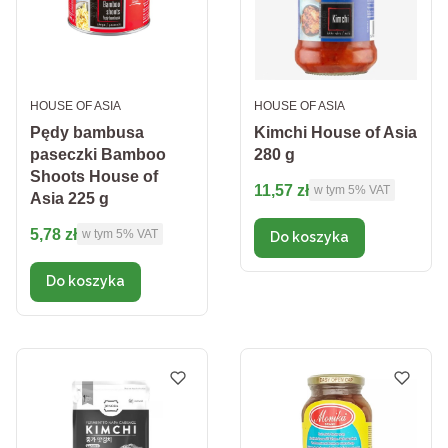
PRODUCENT
PRODUCENT
HOUSE OF ASIA
HOUSE OF ASIA
Pędy bambusa
Kimchi House of Asia
paseczki Bamboo
280 g
Shoots House of
Cena brutto
11,57 zł
w tym %s VAT
w tym
5%
VAT
Asia 225 g
Cena brutto
5,78 zł
w tym %s VAT
w tym
5%
VAT
Do koszyka
Do koszyka