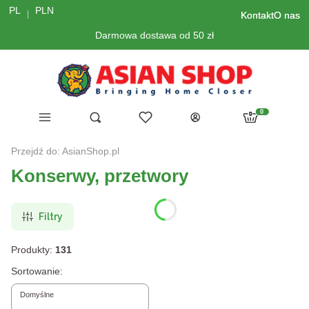
PL
PLN
Kontakt
O nas
Darmowa dostawa od 50 zł
Menu
Ulubione
Otwórz wyszukiwarkę
Szukaj
Produkty w kosz
Koszyk
Zaloguj się
Przejdź do:
AsianShop.pl
Konserwy, przetwory
Filtry
Produkty:
131
Lista produktów
Sortowanie:
Domyślne