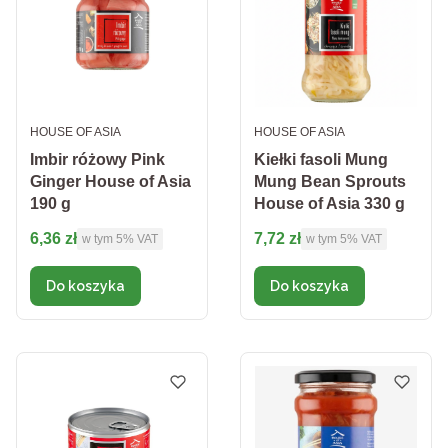
PRODUCENT
PRODUCENT
HOUSE OF ASIA
HOUSE OF ASIA
Imbir różowy Pink
Kiełki fasoli Mung
Ginger House of Asia
Mung Bean Sprouts
190 g
House of Asia 330 g
Cena brutto
Cena brutto
6,36 zł
7,72 zł
w tym %s VAT
w tym %s VAT
w tym
5%
VAT
w tym
5%
VAT
Do koszyka
Do koszyka