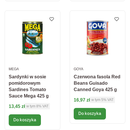
PRODUCENT
PRODUCENT
MEGA
GOYA
Sardynki w sosie
Czerwona fasola Red
pomidorowym
Beans Guisado
Sardines Tomato
Canned Goya 425 g
Sauce Mega 425 g
Cena brutto
16,97 zł
w tym %s VAT
w tym
5%
VAT
Cena brutto
13,45 zł
w tym %s VAT
w tym
8%
VAT
Do koszyka
Do koszyka