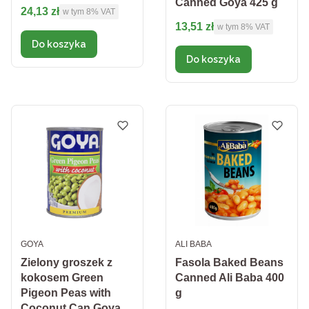
Canned Goya 425 g
Cena brutto
24,13 zł
w tym %s VAT
w tym
8%
VAT
Cena brutto
13,51 zł
w tym %s VAT
w tym
8%
VAT
Do koszyka
Do koszyka
PRODUCENT
PRODUCENT
GOYA
ALI BABA
Zielony groszek z
Fasola Baked Beans
kokosem Green
Canned Ali Baba 400
Pigeon Peas with
g
Coconut Can Goya