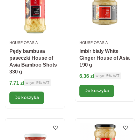
PRODUCENT
PRODUCENT
HOUSE OF ASIA
HOUSE OF ASIA
Pędy bambusa
Imbir biały White
paseczki House of
Ginger House of Asia
Asia Bamboo Shots
190 g
330 g
Cena brutto
6,36 zł
w tym %s VAT
w tym
5%
VAT
Cena brutto
7,71 zł
w tym %s VAT
w tym
5%
VAT
Do koszyka
Do koszyka