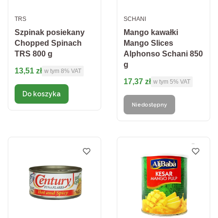
PRODUCENT
PRODUCENT
TRS
SCHANI
Szpinak posiekany
Mango kawałki
Chopped Spinach
Mango Slices
TRS 800 g
Alphonso Schani 850
g
Cena brutto
13,51 zł
w tym %s VAT
w tym
8%
VAT
Cena brutto
17,37 zł
w tym %s VAT
w tym
5%
VAT
Do koszyka
Niedostępny