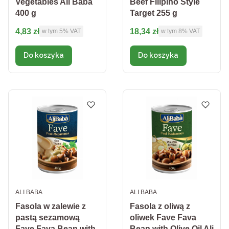
Vegetables Ali Baba
Beef Filipino Style
400 g
Target 255 g
Cena brutto
Cena brutto
4,83 zł
18,34 zł
w tym %s VAT
w tym %s VAT
w tym
5%
VAT
w tym
8%
VAT
Do koszyka
Do koszyka
PRODUCENT
PRODUCENT
ALI BABA
ALI BABA
Fasola w zalewie z
Fasola z oliwą z
pastą sezamową
oliwek Fave Fava
Fave Fava Bean with
Bean with Olive Oil Ali