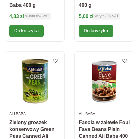
Baba 400 g
400 g
Cena brutto
Cena brutto
4,83 zł
5,00 zł
w tym %s VAT
w tym %s VAT
w tym
8%
VAT
w tym
8%
VAT
Do koszyka
Do koszyka
PRODUCENT
PRODUCENT
ALI BABA
ALI BABA
Zielony groszek
Fasola w zalewie Foul
konserwowy Green
Fava Beans Plain
Peas Canned Ali
Canned Ali Baba 400