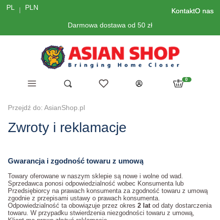
PL
PLN
Kontakt
O nas
Darmowa dostawa od 50 zł
Menu
Ulubione
Otwórz wyszukiwarkę
Szukaj
Produkty w kosz
Koszyk
Zaloguj się
Przejdź do:
AsianShop.pl
Zwroty i reklamacje
Gwarancja i zgodność towaru z umową
Towary oferowane w naszym sklepie są nowe i wolne od wad.
Sprzedawca ponosi odpowiedzialność wobec Konsumenta lub
Przedsiębiorcy na prawach konsumenta za zgodność towaru z umową
zgodnie z przepisami ustawy o prawach konsumenta.
Odpowiedzialność ta obowiązuje przez okres
2 lat
od daty dostarczenia
towaru. W przypadku stwierdzenia niezgodności towaru z umową,